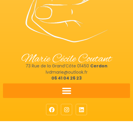
Marie Cécile Coutant
73 Rue de la Grand’Côte 01450
Cerdon
lvdmarie@outlook.fr
06 41 04 26 23