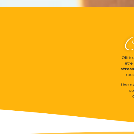
C
Offrir
être
stress
rece
Une ex
so