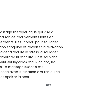
assage thérapeutique qui vise à
inaison de mouvements lents et
irements. Il est conçu pour soulager
tion sanguine et favoriser la relaxation
der à réduire le stress, à soulager
améliorer la mobilité. Il est souvent
ur soulager les maux de dos, les
es. Le massage suédois est
ge avec l’utilisation d’huiles ou de
 et apaiser la peau.
85€