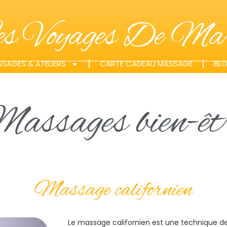
es Voyages De Mar
SAGES & ATELIERS
CARTE CADEAU MASSAGE
BL
assages bien-êt
Massage californien
Le massage californien est une technique de