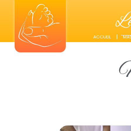
L
ACCUEIL
MAS
M