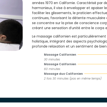
années 1970 en Californie. Caractérisé par 
harmonieux, il vise à envelopper et apaiser le 
faciliter les glissements, le praticien effe
continues, favorisant la détente musculaire 
se concentre sur la prise de conscience corpo
créant une sensation d’unité entre le corps et 
Le massage californien est particulièremen
holistique, intégrant des aspects psychologi
profonde relaxation et un sentiment de bien
Massage Californien
30 minutes
Massage Californien
60 minutes
Massage duo Californien
2 fois 30 minutes (pas en même temps)