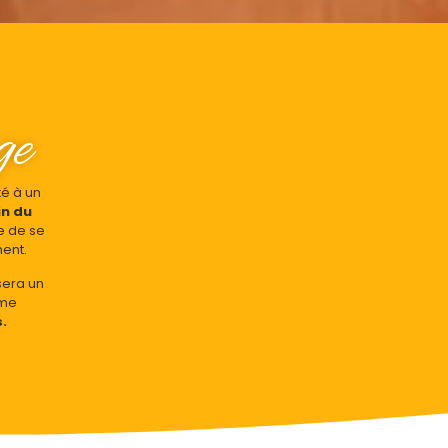
ge
té à un
in du
e de se
ment.
sera un
ime
.