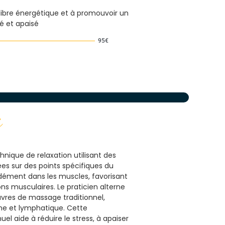
ilibre énergétique et à promouvoir un
sé et apaisé
95€
s
nique de relaxation utilisant des
ées sur des points spécifiques du
ndément dans les muscles, favorisant
ns musculaires. Le praticien alterne
uvres de massage traditionnel,
ine et lymphatique. Cette
 aide à réduire le stress, à apaiser