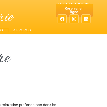
06 41 04 26 23
Réserver en
ie
ligne
OG
A PROPOS
re
 relaxation profonde née dans les