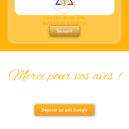
EXATRI-ATHL'AIN
MASSAGE SPORTIF
Découvrir
Merci pour vos avis !
Déposer un avis Google