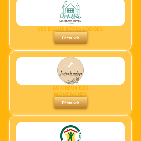
LES BEAUX RÊVES LODGES
Découvrir
AU CREUX DES
MONTAGNES
Découvrir